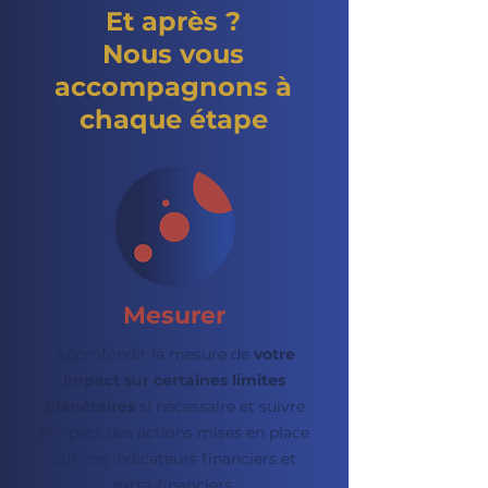
Et après ?
Nous vous
accompagnons à
chaque étape
Mesurer
Approfondir la mesure de
votre
impact sur certaines limites
planétaires
si nécessaire et suivre
l’impact des actions mises en place
sur vos indicateurs financiers et
extra-financiers.