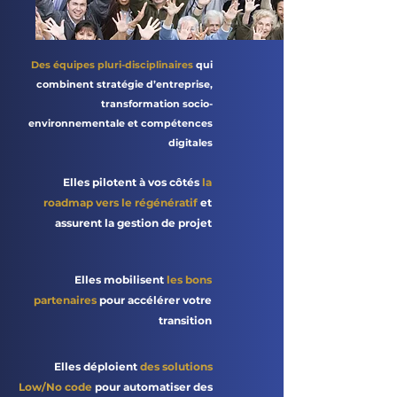
Des équipes pluri-disciplinaires
qui
combinent stratégie d’entreprise,
transformation socio-
environnementale et compétences
digitales
Elles pilotent à vos côtés
la
roadmap vers le régénératif
et
assurent la gestion de projet
Elles mobilisent
les bons
partenaires
pour accélérer votre
transition
Elles déploient
des solutions
Low/No code
pour automatiser des