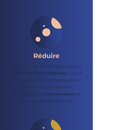
Réduire
Réduction de votre impact jusqu’à
votre empreinte résiduelle
, c’est-à-
dire à ce qui est incompressible en
fonction de votre activité.
Proposition de
compensation
de
votre empreinte résiduelle.