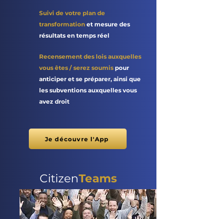
Suivi de votre plan de
transformation
et mesure des
résultats en temps réel
Recensement des lois auxquelles
vous êtes / serez soumis
pour
anticiper et se préparer, ainsi que
les subventions auxquelles vous
avez droit
Je découvre l'App
Citizen
Teams