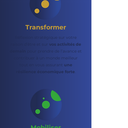
Transformer
Réflexion stratégique sur votre
raison d’être et sur
vos activités de
demain
pour prendre de l’avance et
contribuer à un monde meilleur
tout en vous assurant
une
résilience économique forte
.
Mobiliser