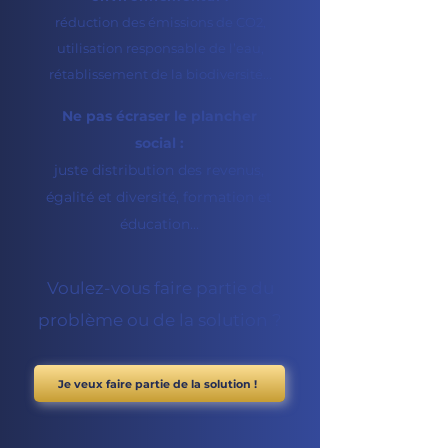
réduction des émissions de CO2,
utilisation responsable de l’eau,
rétablissement de la biodiversité...
Ne pas écraser le plancher
social :
juste distribution des revenus,
égalité et diversité, formation et
éducation...
Voulez-vous faire partie du
problème ou de la solution ?
Je veux faire partie de la solution !