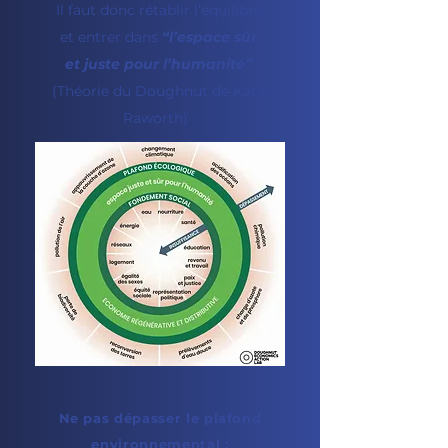
Il faut donc rétablir l’équilibre
et entrer dans
“l’espace sûr
et juste pour l’humanité”
(Théorie du Doughnut de Kate
Raworth) :
Ne pas dépasser le plafond
environnemental :