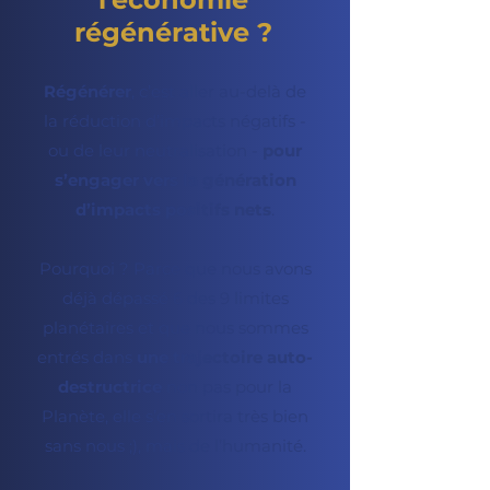
régénérative ?
Régénérer
, c’est aller au-delà de
la réduction d’impacts négatifs -
ou de leur neutralisation -
pour
s’engager vers la génération
d’impacts positifs nets
.
Pourquoi ? Parce que nous avons
déjà dépassé 6 des 9 limites
planétaires et que nous sommes
entrés dans
une trajectoire auto-
destructrice
non pas pour la
Planète, elle s’en sortira très bien
sans nous ;), mais de l’humanité.