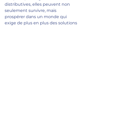
distributives, elles peuvent non 
seulement survivre, mais 
prospérer dans un monde qui 
exige de plus en plus des solutions 
durables.
Conclusion : Une 
opportunité pour les 
dirigeants d'être des 
pionniers du 
changement
Kate Raworth propose un 
changement radical mais 
nécessaire. Les dirigeants 
d'entreprises ont l'opportunité de 
devenir des pionniers de cette 