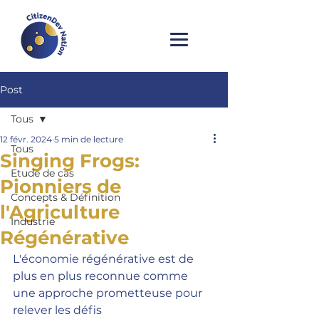
Post
Tous
12 févr. 2024
5 min de lecture
Tous
Singing Frogs:
Etude de cas
Pionniers de
Concepts & Définition
l'Agriculture
Industrie
Régénérative
L'économie régénérative est de 
plus en plus reconnue comme 
une approche prometteuse pour 
relever les défis 